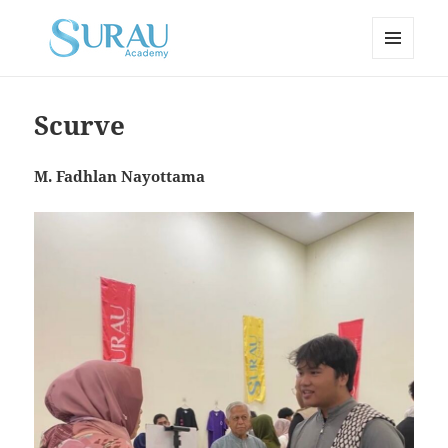
MENU
AND
WIDGETS
Scurve
M. Fadhlan Nayottama